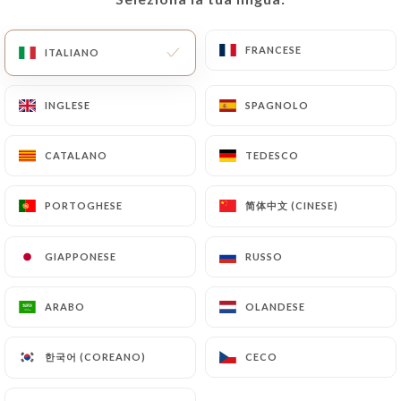
IT
MENU
FRANCESE
FRANCESE
ITALIANO
ITALIANO
INGLESE
INGLESE
SPAGNOLO
SPAGNOLO
CATALANO
CATALANO
TEDESCO
TEDESCO
/
PAGINA INIZIALE
RECENSIONI
Recensioni
简体中文 (CINESE)
简体中文 (CINESE)
PORTOGHESE
PORTOGHESE
GIAPPONESE
GIAPPONESE
RUSSO
RUSSO
7 recensioni su Uniiti
ARABO
ARABO
OLANDESE
OLANDESE
4.1 / 5
한국어 (COREANO)
한국어 (COREANO)
CECO
CECO
Recensioni autentiche e verificate al 100%.