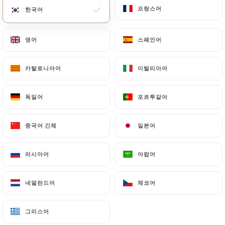
프랑스어
프랑스어
한국어
한국어
영어
영어
스페인어
스페인어
pates au saumon
카탈로니아어
카탈로니아어
이탈리아어
이탈리아어
독일어
독일어
포르투갈어
포르투갈어
중국어 간체
중국어 간체
일본어
일본어
러시아어
러시아어
아랍어
아랍어
네덜란드어
네덜란드어
체코어
체코어
그리스어
그리스어