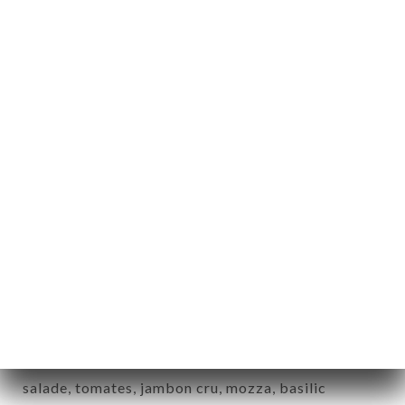
3.80€
Jambon cru
jambon cru, beurre, cornichons
4.50€
Saucisson
saucisson, beurre, cornichons
5.00€
Thon
salade, tomates, oeuf dur, thon, mayo
5.00€
Italien
salade, tomates, jambon cru, mozza, basilic