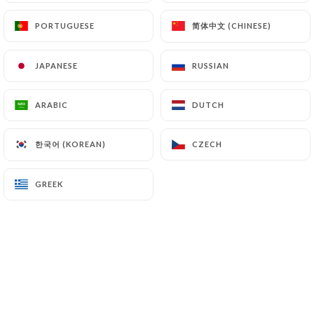
14.50€
简体中文 (CHINESE)
简体中文 (CHINESE)
PORTUGUESE
PORTUGUESE
Pièce de boeuf
14.50€
JAPANESE
JAPANESE
RUSSIAN
RUSSIAN
Tartare de boeuf,frites et salade
ARABIC
ARABIC
DUTCH
DUTCH
13.50€
한국어 (KOREAN)
한국어 (KOREAN)
Poisson du moment
CZECH
CZECH
14.50€
GREEK
GREEK
Cheese burger
14.50€
Plat du jour
ravioli sauce daube
10.50€