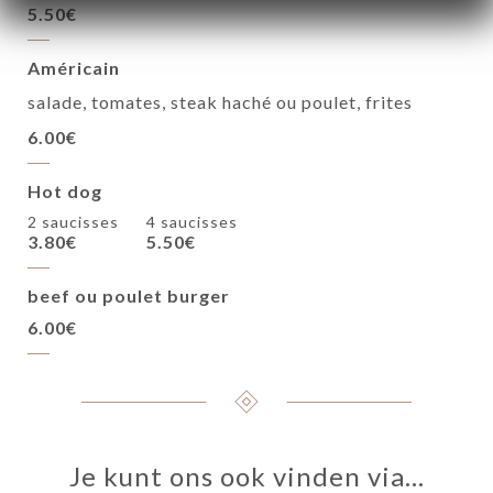
5.50€
Américain
salade, tomates, steak haché ou poulet, frites
6.00€
Hot dog
2 saucisses
4 saucisses
3.80€
5.50€
beef ou poulet burger
6.00€
Je kunt ons ook vinden via…