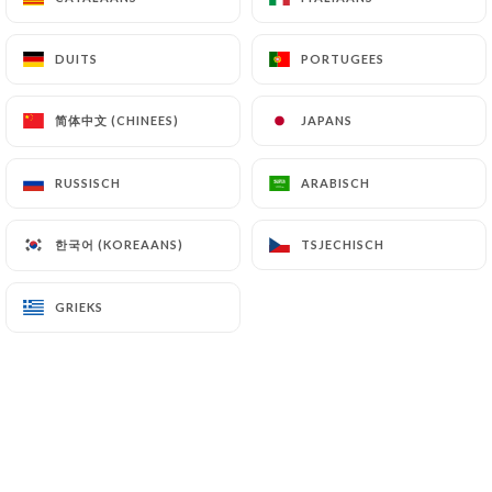
14.50€
Pièce de boeuf
DUITS
DUITS
PORTUGEES
PORTUGEES
14.50€
简体中文 (CHINEES)
简体中文 (CHINEES)
JAPANS
JAPANS
Tartare de boeuf,frites et salade
13.50€
RUSSISCH
RUSSISCH
ARABISCH
ARABISCH
Poisson du moment
한국어 (KOREAANS)
한국어 (KOREAANS)
TSJECHISCH
TSJECHISCH
14.50€
GRIEKS
GRIEKS
Cheese burger
14.50€
Plat du jour
ravioli sauce daube
10.50€