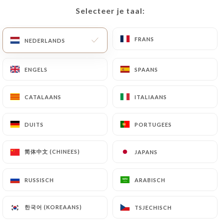
Selecteer je taal:
Selecteer je taal:
NL
MENU
FRANS
FRANS
NEDERLANDS
NEDERLANDS
ENGELS
ENGELS
SPAANS
SPAANS
/
HOME
CONTACT
CATALAANS
CATALAANS
ITALIAANS
ITALIAANS
Contact
DUITS
DUITS
PORTUGEES
PORTUGEES
简体中文 (CHINEES)
简体中文 (CHINEES)
JAPANS
JAPANS
RUSSISCH
RUSSISCH
ARABISCH
ARABISCH
Autour D'Un Plat
한국어 (KOREAANS)
한국어 (KOREAANS)
TSJECHISCH
TSJECHISCH