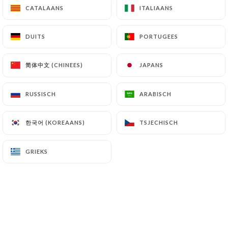
CATALAANS
CATALAANS
ITALIAANS
ITALIAANS
DUITS
DUITS
PORTUGEES
PORTUGEES
Cuisine familiale & organisation
d’événements à Grasse
简体中文 (CHINEES)
简体中文 (CHINEES)
JAPANS
JAPANS
Restaurant traditionnel installé dans la
RUSSISCH
RUSSISCH
ARABISCH
ARABISCH
Z.A les Bois de Grasse, Autour d'un plat
a ouvert des portes en 2014. C’est dans
한국어 (KOREAANS)
한국어 (KOREAANS)
TSJECHISCH
TSJECHISCH
une ambiance chaleureuse et conviviale
que Marianne et Patricia (2 soeurs)
GRIEKS
GRIEKS
vous reçoivent pour vous faire
découvrir une cuisine familiale. Ayant
plus de 20 ans d’expérience dans la
restauration, une cuisine du marché
vous sera proposée (Plat du jour +